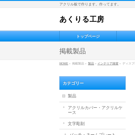
アクリル板で作ります。作ってます。
あくりる工房
トップページ
掲載製品
HOME
»
掲載製品 »
製品
»
インテリア雑貨
»
ディスプ
カテゴリー
製品
アクリルカバー・アクリルケ
ース
文字彫刻
バッチ・ネームプレート