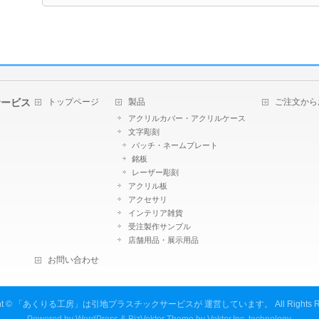
トップページ
製品
ご注文から
サービス
アクリルカバー・アクリルケース
文字彫刻
バッチ・ネームプレート
銘板
レーザー彫刻
アクリル板
アクセサリ
インテリア雑貨
受注製作サンプル
店舗用品・展示用品
お問い合わせ
ht ©
「あくりる工房」は引地プラスチックサービスが 運営しています。
All Rights 