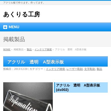
アクリル板で作ります。作ってます。
あくりる工房
MENU
掲載製品
HOME
»
掲載製品 »
製品
»
インテリア雑貨
»
アクリル 透明 A型表示板
アクリル 透明 A型表示板
投稿日：2013/12/20 | カテゴリー：
インテリア雑貨
,
レーザー彫刻
,
文字彫刻
,
製品
アクリル 透明 A型表示板
(ds002)